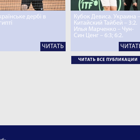
країнське дербі в
Кубок Девиса. Украина 
гипті
Китайский Тайбей – 3:2.
Илья Марченко – Чун-
Син Ценг – 6:3; 6:2.
ЧИТАТЬ
ЧИТАТ
ЧИТАТЬ ВСЕ ПУБЛИКАЦИИ