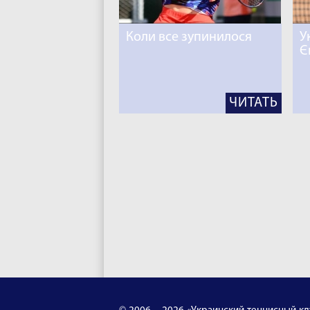
Коли все зупинилося
У
Є
ЧИТАТЬ