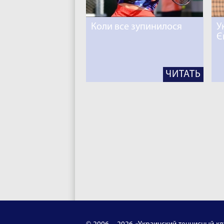
Коли все зупинилося
У
Є
ЧИТАТЬ