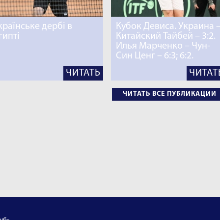
країнське дербі в
Кубок Девиса. Украина 
гипті
Китайский Тайбей – 3:2.
Илья Марченко – Чун-
Син Ценг – 6:3; 6:2.
ЧИТАТЬ
ЧИТАТ
ЧИТАТЬ ВСЕ ПУБЛИКАЦИИ