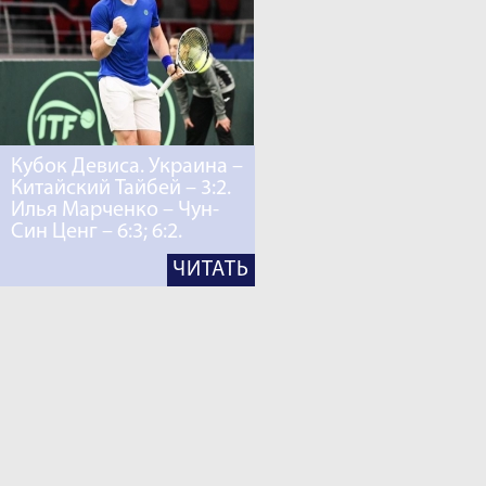
Кубок Девиса. Украина –
Китайский Тайбей – 3:2.
Илья Марченко – Чун-
Син Ценг – 6:3; 6:2.
ЧИТАТЬ