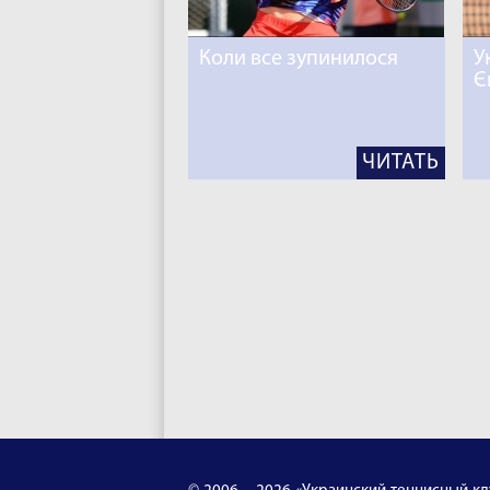
Коли все зупинилося
У
Є
ЧИТАТЬ