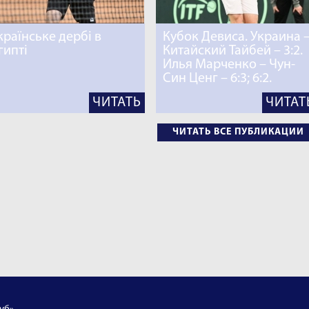
країнське дербі в
Кубок Девиса. Украина 
гипті
Китайский Тайбей – 3:2.
Илья Марченко – Чун-
Син Ценг – 6:3; 6:2.
ЧИТАТЬ
ЧИТАТ
ЧИТАТЬ ВСЕ ПУБЛИКАЦИИ