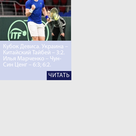
Кубок Девиса. Украина –
Китайский Тайбей – 3:2.
Илья Марченко – Чун-
Син Ценг – 6:3; 6:2.
ЧИТАТЬ