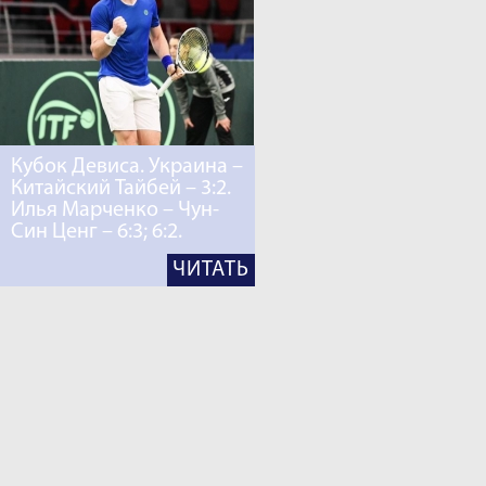
Кубок Девиса. Украина –
Китайский Тайбей – 3:2.
Илья Марченко – Чун-
Син Ценг – 6:3; 6:2.
ЧИТАТЬ