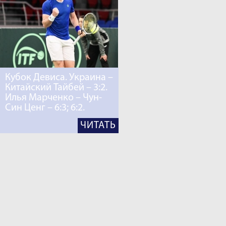
Кубок Девиса. Украина –
Китайский Тайбей – 3:2.
Илья Марченко – Чун-
Син Ценг – 6:3; 6:2.
ЧИТАТЬ