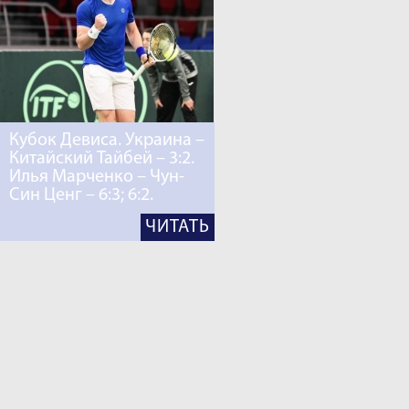
Кубок Девиса. Украина –
Китайский Тайбей – 3:2.
Илья Марченко – Чун-
Син Ценг – 6:3; 6:2.
ЧИТАТЬ