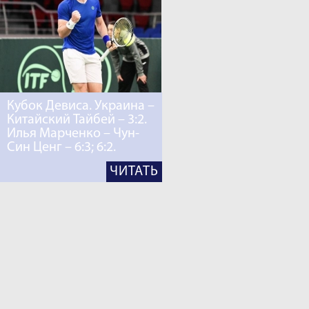
Кубок Девиса. Украина –
Китайский Тайбей – 3:2.
Илья Марченко – Чун-
Син Ценг – 6:3; 6:2.
ЧИТАТЬ