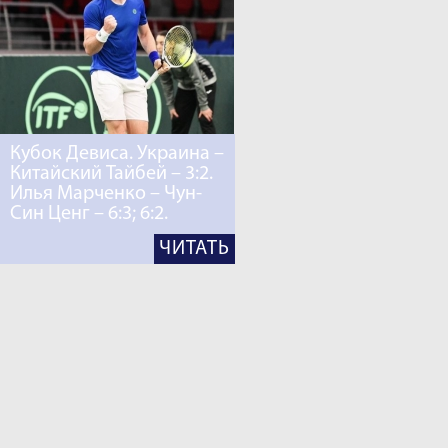
Кубок Девиса. Украина –
Китайский Тайбей – 3:2.
Илья Марченко – Чун-
Син Ценг – 6:3; 6:2.
ЧИТАТЬ