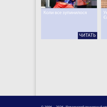
Коли все зупинилося
У
Є
ЧИТАТЬ