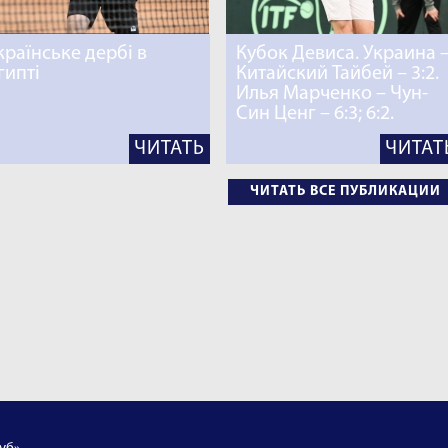
країнське дербі в
Кубок Девиса. Украина 
гипті
Китайский Тайбей – 3:2.
Илья Марченко – Чун-
Син Ценг – 6:3; 6:2.
ЧИТАТЬ
ЧИТАТ
ЧИТАТЬ ВСЕ ПУБЛИКАЦИИ