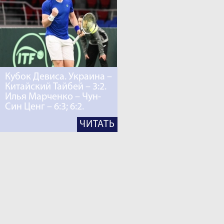
Кубок Девиса. Украина –
Китайский Тайбей – 3:2.
Илья Марченко – Чун-
Син Ценг – 6:3; 6:2.
ЧИТАТЬ