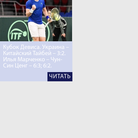
Кубок Девиса. Украина –
Китайский Тайбей – 3:2.
Илья Марченко – Чун-
Син Ценг – 6:3; 6:2.
ЧИТАТЬ