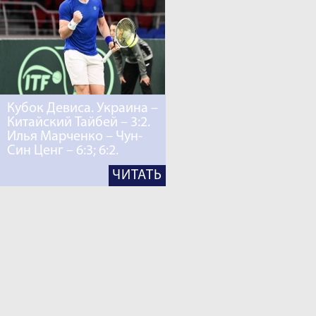
Кубок Девиса. Украина –
Китайский Тайбей – 3:2.
Илья Марченко – Чун-
Син Ценг – 6:3; 6:2.
ЧИТАТЬ