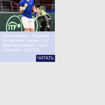
Кубок Девиса. Украина –
Китайский Тайбей – 3:2.
Илья Марченко – Чун-
Син Ценг – 6:3; 6:2.
ЧИТАТЬ