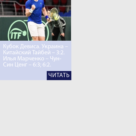
Кубок Девиса. Украина –
Китайский Тайбей – 3:2.
Илья Марченко – Чун-
Син Ценг – 6:3; 6:2.
ЧИТАТЬ