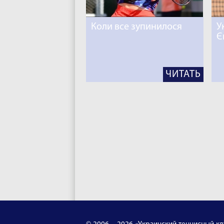
Коли все зупинилося
У
Є
ЧИТАТЬ