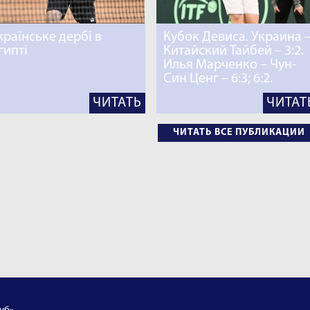
країнське дербі в
Кубок Девиса. Украина 
гипті
Китайский Тайбей – 3:2.
Илья Марченко – Чун-
Син Ценг – 6:3; 6:2.
ЧИТАТЬ
ЧИТАТ
ЧИТАТЬ ВСЕ ПУБЛИКАЦИИ