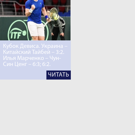
Кубок Девиса. Украина –
Китайский Тайбей – 3:2.
Илья Марченко – Чун-
Син Ценг – 6:3; 6:2.
ЧИТАТЬ