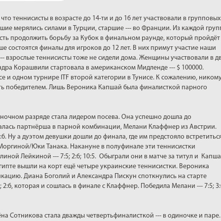
что теннисисты в возрасте до 14-ти и до 16 лет участвовали в групповых
ие мерялись силами в Турции, старшие --- во Франции. Из каждой гру
ть продолжить борьбу за Кубок в финальном раунде, который пройдёт
е состоятся финалы для игроков до 12 лет. В них примут участие наши
о --- взрослые теннисисты тоже не сидели дома. Женщины участвовали в д
ндра Корашвили стартовала в американском Мидленде --- $ 100000.
 и одном турнире ITF второй категории в Тунисе. К сожалению, ником
ать победителем. Лишь Вероника Капшай была финалисткой парного
иночном разряде стала лидером посева. Она успешно дошла до
алась партнёрша в парной комбинации, Мелани Клаффнер из Австрии.
 2:6. Ну а дуэтом девушки дошли до финала, где им предстояло встретиться
Моргиной/Юки Танака. Накануне в полуфинале эти теннисистки
ной Лейкиной --- 7:5; 2:6; 10:5. Обыграли они в матче за титул и Капш
 в Египте вышли на корт ещё четыре украинские теннисистки. Вероника
кацию. Диана Боголий и Александра Пискун споткнулись на старте
 2:6, которая и сошлась в финале с Клаффнер. Победила Мелани --- 7:5; 3:
ёна Сотникова стала дважды четвертьфиналисткой --- в одиночке и паре.