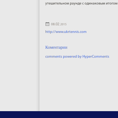
утешительном раунде с одинаковым итогом -
02.
08.
2015
http://www.ukrtennis.com
Коментарии
comments powered by HyperComments