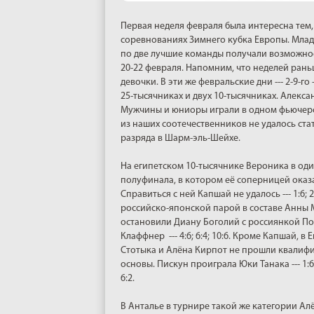
Первая неделя февраля была интересна тем, 
соревнованиях Зимнего кубка Европы. Младш
по две лучшие команды получали возможнос
20-22 февраля. Напомним, что неделей раньш
девочки. В эти же февральские дни --- 2-9-г
25-тысячниках и двух 10-тысячниках. Алекса
Мужчины и юниоры играли в одном фьючерсе
из наших соотечественников не удалось ст
разряда в Шарм-эль-Шейхе.
На египетском 10-тысячнике Вероника в од
полуфинала, в котором её соперницей оказ
Справиться с ней Капшай не удалось --- 1:6;
российско-японской парой в составе Анны 
остановили Диану Боголий с россиянкой Поли
Клаффнер --- 4:6; 6:4; 10:6. Кроме Капшай,
Стотыка и Алёна Кирпот не прошли квалифи
основы. Пискун проиграла Юки Танака --- 1:6;
6:2.
В Анталье в турнире такой же категории Ал