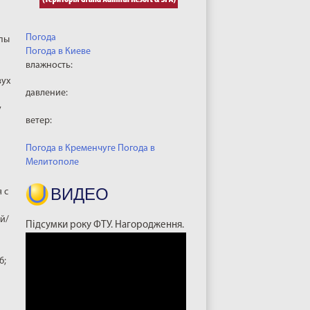
Погода
ппы
Погода в
Киеве
влажность:
вух
давление:
у
ветер:
Погода в Кременчуге
Погода в
Мелитополе
ВИДЕО
 с
ай/
Підсумки року ФТУ. Нагородження.
6;