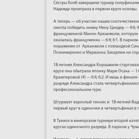
Сёстры Колб завершили турнир полуфиналис
Надежда проиграла в первом круге основы.
А теперь --- об участии наших соотечественн
смогла победить немку Нину Цандер --- 4:6; 
француженкой Манон Арканжоли, которую неде
оказалась француженка --- 6:4; 6:1. В парн
поражение от Арканжоли с голландкой Синди Б
Познихиренко и Марианна Закарлюк не спр
18-летняя Александра Корашвили стартовал
круге она обыграла японку Мари Осака --- 1
Крамперовой (4) --- 6:4; 6:2. И лишь в фина
разряде Александра стала четвертьфиналис
профессиональном туре.
Штурмует взрослый теннис и 18-летний Вад
первый круг в одиночке и четвертьфинал в 
В Тунисе в юниорском турнире второй кате
кругах одиночного разряда. В парном у Чума