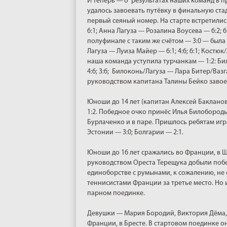
И теперь --- о результатах наших команд в
удалось завоевать путёвку в финальную ста
первый сеяный номер. На старте встретились 
6:1; Анна Лагуза --- Розалина Воусева --- 6:2;
полуфинале с таким же счётом --- 3:0 --- был
Лагуза --- Луиза Майер --- 6:1; 4:6; 6:1; Костю
наша команда уступила турчанкам --- 1:2: Билок
4:6; 3:6; Билоконь/Лагуза --- Лара Битер/Вазг
руководством капитана Талины Бейко завое
Юноши до 14 лет (капитан Алексей Бакланов)
1:2. Победное очко принёс Илья Билобородь
Бурлаченко и в паре. Пришлось ребятам игр
Эстонии --- 3:0; Болгарии --- 2:1.
Юноши до 16 лет сражались во Франции, в 
руководством Ореста Терещука добыли побед
единоборстве с румынами, к сожалению, не с
теннисистами Франции за третье место. Но и
парном поединке.
Девушки --- Мария Бородий, Виктория Дём
Франции, в Бресте. В стартовом поединке он