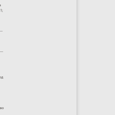
и
1;
--
--
од
 во