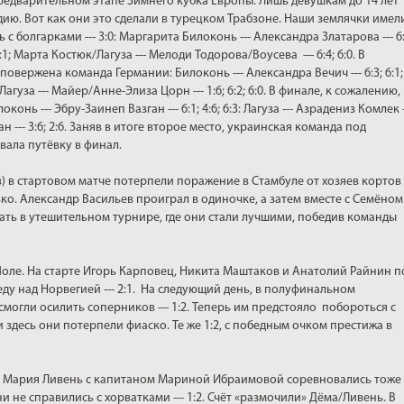
 предварительном этапе Зимнего кубка Европы. Лишь девушкам до 14 лет
дию. Вот как они это сделали в турецком Трабзоне. Наши землячки имел
с болгарками --- 3:0: Маргарита Билоконь --- Александра Златарова --- 6:
 6:1; Марта Костюк/Лагуза --- Мелоди Тодорова/Воусева --- 6:4; 6:0. В
а повержена команда Германии: Билоконь --- Александра Вечич --- 6:3; 6:1;
к/Лагуза --- Майер/Анне-Элиза Цорн --- 1:6; 6:2; 6:0. В финале, к сожалению,
онь --- Эбру-Заинеп Вазган --- 6:1; 4:6; 6:3: Лагуза --- Азрадениз Комлек -
ан --- 3:6; 2:6. Заняв в итоге второе место, украинская команда под
вала путёвку в финал.
 в стартовом матче потерпели поражение в Стамбуле от хозяев кортов -
ко. Александр Васильев проиграл в одиночке, а затем вместе с Семёном
ать в утешительном турнире, где они стали лучшими, победив команды
Шоле. На старте Игорь Карповец, Никита Маштаков и Анатолий Райнин п
у над Норвегией --- 2:1. На следующий день, в полуфинальном
могли осилить соперников --- 1:2. Теперь им предстояло побороться с
 здесь они потерпели фиаско. Те же 1:2, с победным очком престижа в
а, Мария Ливень с капитаном Мариной Ибраимовой соревновались тоже
и не справились с хорватками --- 1:2. Счёт «размочили» Дёма/Ливень. В