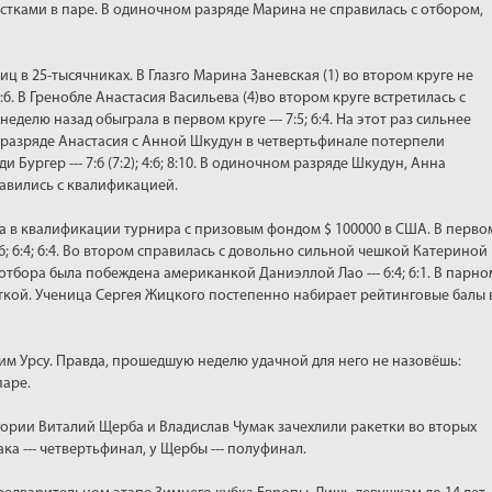
тками в паре. В одиночном разряде Марина не справилась с отбором,
иц в 25-тысячниках. В Глазго Марина Заневская (1) во втором круге не
4:6. В Гренобле Анастасия Васильева (4)во втором круге встретилась с
лю назад обыграла в первом круге --- 7:5; 6:4. На этот раз сильнее
ом разряде Анастасия с Анной Шкудун в четвертьфинале потерпели
ургер --- 7:6 (7:2); 4:6; 8:10. В одиночном разряде Шкудун, Анна
авились с квалификацией.
а в квалификации турнира с призовым фондом $ 100000 в США. В перво
:6; 6:4; 6:4. Во втором справилась с довольно сильной чешкой Катериной
ле отбора была побеждена американкой Даниэллой Лао --- 6:4; 6:1. В парно
ткой. Ученица Сергея Жицкого постепенно набирает рейтинговые балы 
им Урсу. Правда, прошедшую неделю удачной для него не назовёшь:
паре.
гории Виталий Щерба и Владислав Чумак зачехлили ракетки во вторых
ка --- четвертьфинал, у Щербы --- полуфинал.