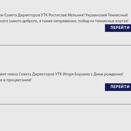
ен Совета Директоров УТК Ростислав Мельник! Украинский Теннисный
всего самого доброго, а также непременно, побед на теннисных кортах!
ПЕРЕЙТИ
яет члена Совета Директоров УТК Игоря Борзило с Днем рождения!
в и процветания!
ПЕРЕЙТИ